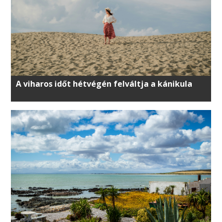
A viharos időt hétvégén felváltja a kánikula