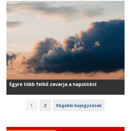
Egyre több felhő zavarja a napsütést
1
2
Régebbi bejegyzések