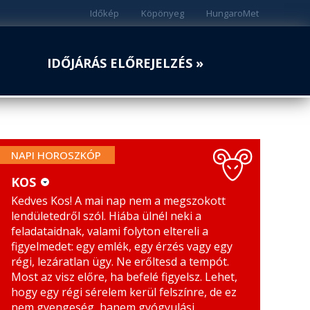
Időkép
Köpönyeg
HungaroMet
IDŐJÁRÁS ELŐREJELZÉS »
NAPI HOROSZKÓP
KOS
Kedves Kos! A mai nap nem a megszokott
KOS
MÉRLEG
lendületedről szól. Hiába ülnél neki a
BIKA
SKORPIÓ
feladataidnak, valami folyton eltereli a
figyelmedet: egy emlék, egy érzés vagy egy
IKREK
NYILAS
régi, lezáratlan ügy. Ne erőltesd a tempót.
Most az visz előre, ha befelé figyelsz. Lehet,
RÁK
BAK
hogy egy régi sérelem kerül felszínre, de ez
nem gyengeség, hanem gyógyulási