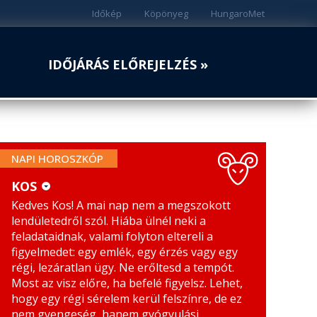
Időkép
Köpönyeg
HungaroMet
IDŐJÁRÁS ELŐREJELZÉS »
NAPI HOROSZKÓP
KOS
Kedves Kos! A mai nap nem a megszokott
KOS
MÉRLEG
lendületedről szól. Hiába ülnél neki a
BIKA
SKORPIÓ
feladataidnak, valami folyton eltereli a
figyelmedet: egy emlék, egy érzés vagy egy
IKREK
NYILAS
régi, lezáratlan ügy. Ne erőltesd a tempót.
Most az visz előre, ha befelé figyelsz. Lehet,
RÁK
BAK
hogy egy régi sérelem kerül felszínre, de ez
nem gyengeség, hanem gyógyulási