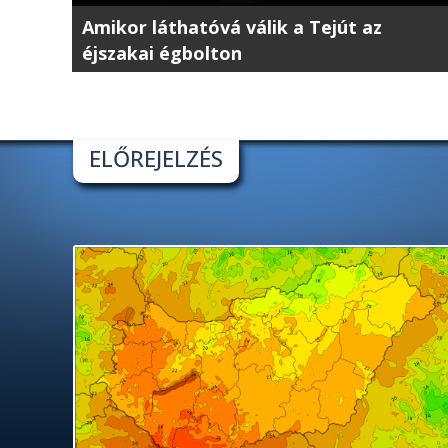
Amikor láthatóvá válik a Tejút az
éjszakai égbolton
ELŐREJELZÉS