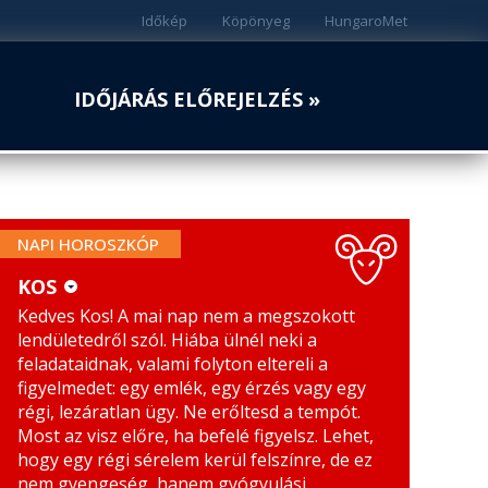
Időkép
Köpönyeg
HungaroMet
IDŐJÁRÁS ELŐREJELZÉS »
NAPI HOROSZKÓP
KOS
Kedves Kos! A mai nap nem a megszokott
KOS
MÉRLEG
lendületedről szól. Hiába ülnél neki a
BIKA
SKORPIÓ
feladataidnak, valami folyton eltereli a
figyelmedet: egy emlék, egy érzés vagy egy
IKREK
NYILAS
régi, lezáratlan ügy. Ne erőltesd a tempót.
Most az visz előre, ha befelé figyelsz. Lehet,
RÁK
BAK
hogy egy régi sérelem kerül felszínre, de ez
nem gyengeség, hanem gyógyulási