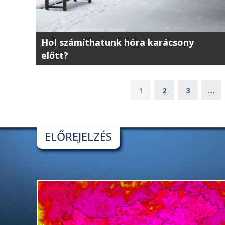
Hol számíthatunk hóra karácsony
előtt?
1
2
3
…
ELŐREJELZÉS