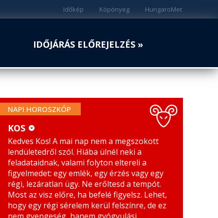
Időkép
Köpönyeg
HungaroMet
IDŐJÁRÁS ELŐREJELZÉS »
NAPI HOROSZKÓP
KOS
Kedves Kos! A mai nap nem a megszokott
KOS
MÉRLEG
lendületedről szól. Hiába ülnél neki a
BIKA
SKORPIÓ
feladataidnak, valami folyton eltereli a
figyelmedet: egy emlék, egy érzés vagy egy
IKREK
NYILAS
régi, lezáratlan ügy. Ne erőltesd a tempót.
Most az visz előre, ha befelé figyelsz. Lehet,
RÁK
BAK
hogy egy régi sérelem kerül felszínre, de ez
nem gyengeség, hanem gyógyulási