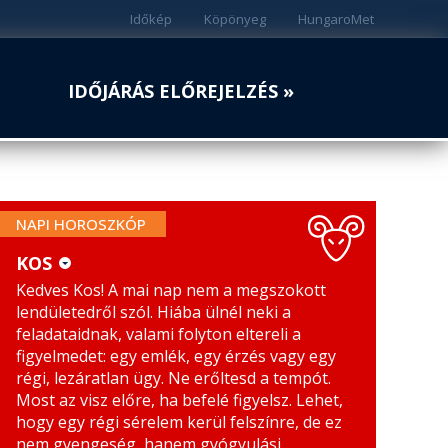
Időkép
Köpönyeg
HungaroMet
IDŐJÁRÁS ELŐREJELZÉS »
NAPI HOROSZKÓP
KOS
Kedves Kos! A mai nap nem a megszokott
KOS
MÉRLEG
lendületedről szól. Hiába ülnél neki a
BIKA
SKORPIÓ
feladataidnak, valami folyton eltereli a
figyelmedet: egy emlék, egy érzés vagy egy
IKREK
NYILAS
régi, lezáratlan ügy. Ne erőltesd a tempót.
Most az visz előre, ha befelé figyelsz. Lehet,
RÁK
BAK
hogy egy régi sérelem kerül felszínre, de ez
nem gyengeség, hanem gyógyulási