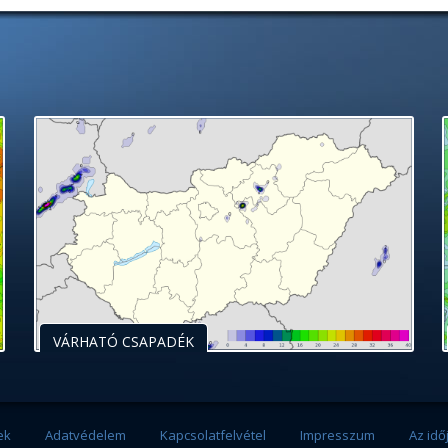
VÁRHATÓ CSAPADÉK
ek
Adatvédelem
Kapcsolatfelvétel
Impresszum
Az idő