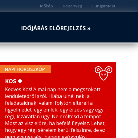
Időkép
Köpönyeg
HungaroMet
IDŐJÁRÁS ELŐREJELZÉS »
NAPI HOROSZKÓP
KOS
Kedves Kos! A mai nap nem a megszokott
KOS
MÉRLEG
lendületedről szól. Hiába ülnél neki a
BIKA
SKORPIÓ
feladataidnak, valami folyton eltereli a
figyelmedet: egy emlék, egy érzés vagy egy
IKREK
NYILAS
régi, lezáratlan ügy. Ne erőltesd a tempót.
Most az visz előre, ha befelé figyelsz. Lehet,
RÁK
BAK
hogy egy régi sérelem kerül felszínre, de ez
nem gyengeség, hanem gyógyulási