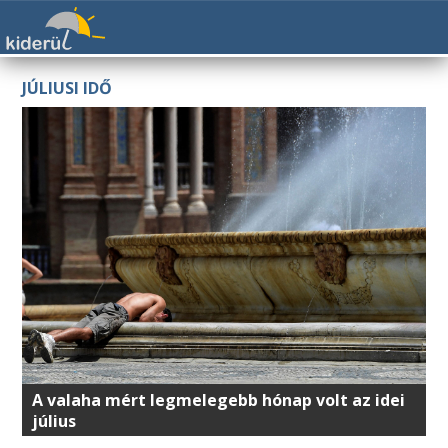
JÚLIUSI IDŐ
A valaha mért legmelegebb hónap volt az idei
július