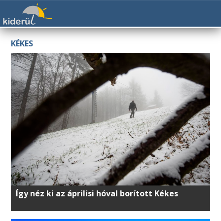
KÉKES
Így néz ki az áprilisi hóval borított Kékes