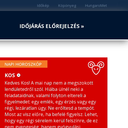
Időkép
Köpönyeg
HungaroMet
IDŐJÁRÁS ELŐREJELZÉS »
NAPI HOROSZKÓP
KOS
Kedves Kos! A mai nap nem a megszokott
KOS
MÉRLEG
lendületedről szól. Hiába ülnél neki a
BIKA
SKORPIÓ
feladataidnak, valami folyton eltereli a
figyelmedet: egy emlék, egy érzés vagy egy
IKREK
NYILAS
régi, lezáratlan ügy. Ne erőltesd a tempót.
Most az visz előre, ha befelé figyelsz. Lehet,
RÁK
BAK
hogy egy régi sérelem kerül felszínre, de ez
nem gyengeség, hanem gyógyulási