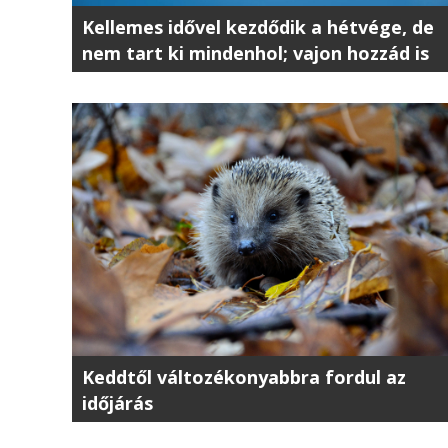
Kellemes idővel kezdődik a hétvége, de
nem tart ki mindenhol; vajon hozzád is
elér az eső?
Keddtől változékonyabbra fordul az
időjárás