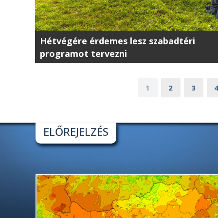
Hétvégére érdemes lesz szabadtéri
programot tervezni
1
2
3
ELŐREJELZÉS