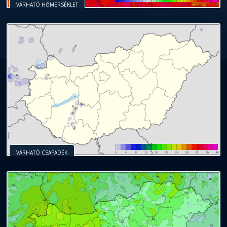
VÁRHATÓ HŐMÉRSÉKLET
VÁRHATÓ CSAPADÉK