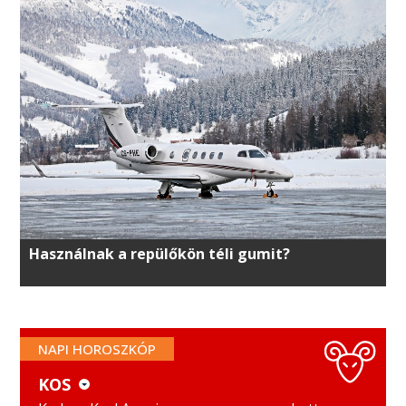
Használnak a repülőkön téli gumit?
NAPI HOROSZKÓP
KOS
KOS
MÉRLEG