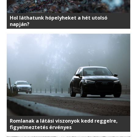
Hol láthatunk hópelyheket a hét utolsó
napján?
Romlanak a látási viszonyok kedd reggelre,
figyelmeztetés érvényes