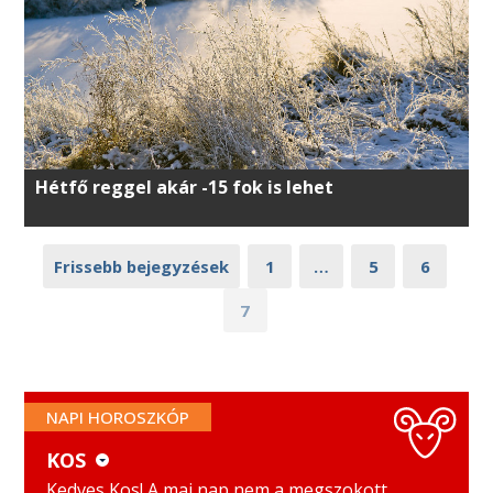
Hétfő reggel akár -15 fok is lehet
Frissebb bejegyzések
1
…
5
6
7
NAPI HOROSZKÓP
KOS
KOS
MÉRLEG
Kedves Kos! A mai nap nem a megszokott