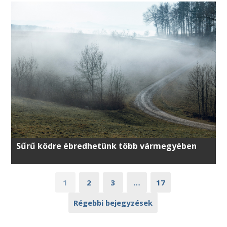
Sűrű ködre ébredhetünk több vármegyében
1
2
3
…
17
Régebbi bejegyzések