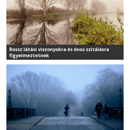
Rossz látási viszonyokra és ónos szitálásra
figyelmeztetnek