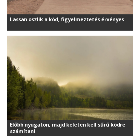
Lassan oszlik a köd, figyelmeztetés érvényes
Előbb nyugaton, majd keleten kell sűrű ködre
számítani