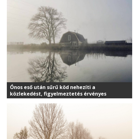
Ónos eső után sűrű köd nehezíti a
közlekedést, figyelmeztetés érvényes