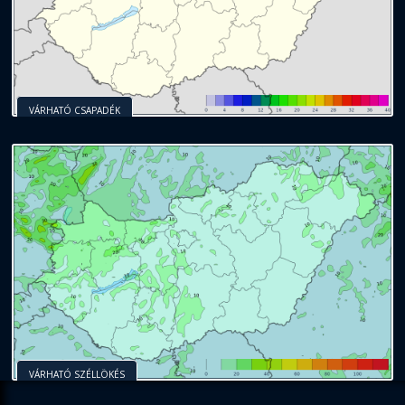
VÁRHATÓ CSAPADÉK
VÁRHATÓ SZÉLLÖKÉS