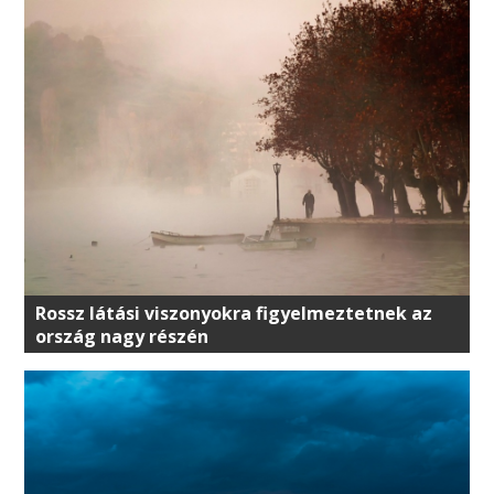
Rossz látási viszonyokra figyelmeztetnek az
ország nagy részén