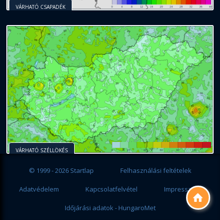
VÁRHATÓ CSAPADÉK
VÁRHATÓ SZÉLLÖKÉS
© 1999 - 2026 Startlap
Felhasználási feltételek
Adatvédelem
Kapcsolatfelvétel
Impresszum

Időjárási adatok - HungaroMet