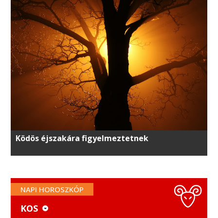
Ködös éjszakára figyelmeztetnek
NAPI HOROSZKÓP
KOS
KOS
MÉRLEG