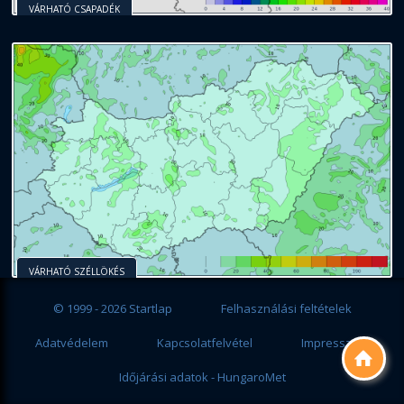
VÁRHATÓ CSAPADÉK
VÁRHATÓ SZÉLLÖKÉS
© 1999 - 2026 Startlap
Felhasználási feltételek
Adatvédelem
Kapcsolatfelvétel
Impresszum

Időjárási adatok - HungaroMet