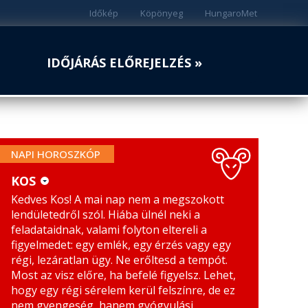
Időkép
Köpönyeg
HungaroMet
IDŐJÁRÁS ELŐREJELZÉS »
NAPI HOROSZKÓP
KOS
Kedves Kos! A mai nap nem a megszokott
KOS
MÉRLEG
lendületedről szól. Hiába ülnél neki a
BIKA
SKORPIÓ
feladataidnak, valami folyton eltereli a
figyelmedet: egy emlék, egy érzés vagy egy
IKREK
NYILAS
régi, lezáratlan ügy. Ne erőltesd a tempót.
Most az visz előre, ha befelé figyelsz. Lehet,
RÁK
BAK
hogy egy régi sérelem kerül felszínre, de ez
nem gyengeség, hanem gyógyulási