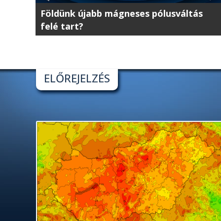
Földünk újabb mágneses pólusváltás
felé tart?
ELŐREJELZÉS