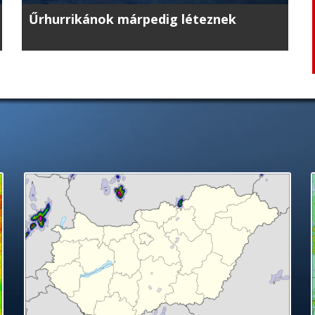
Űrhurrikánok márpedig léteznek