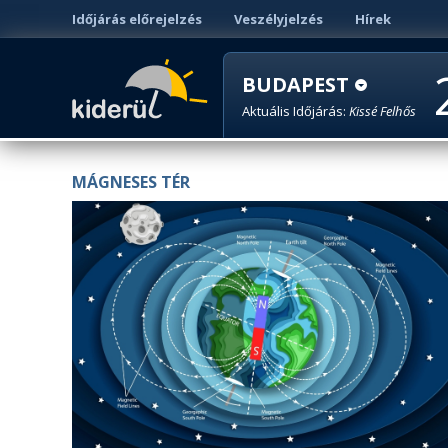
Időjárás előrejelzés
Veszélyjelzés
Hírek
BUDAPEST
Aktuális Időjárás:
Kissé Felhős
MÁGNESES TÉR