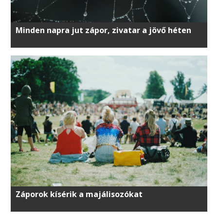
Minden napra jut zápor, zivatar a jövő héten
Záporok kísérik a majálisozókat