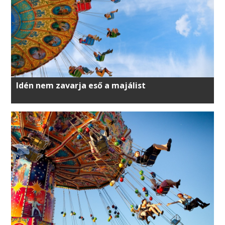
Idén nem zavarja eső a majálist