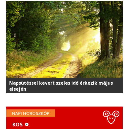
Napsütéssel kevert szeles idő érkezik május
elsején
NAPI HOROSZKÓP
KOS
KOS
MÉRLEG