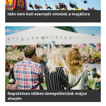
Idén nem kell esernyőt vinnünk a majálisra
Napsütéses időben ünnepelhetünk május
elsején