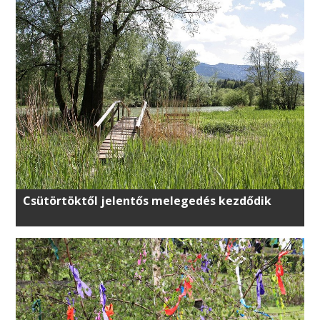
Csütörtöktől jelentős melegedés kezdődik