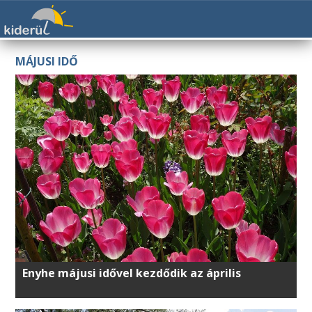
MÁJUSI IDŐ
Enyhe májusi idővel kezdődik az április