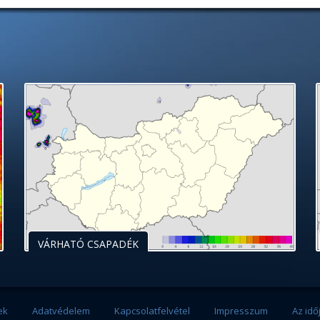
VÁRHATÓ CSAPADÉK
ek
Adatvédelem
Kapcsolatfelvétel
Impresszum
Az idő