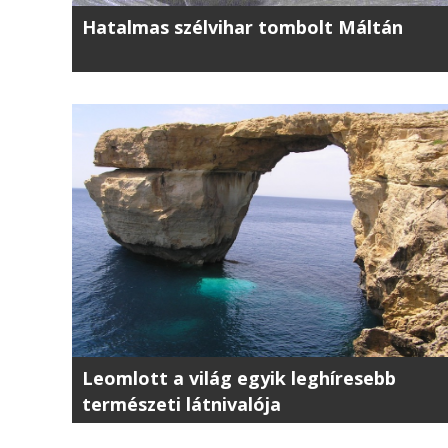
Hatalmas szélvihar tombolt Máltán
Leomlott a világ egyik leghíresebb
természeti látnivalója