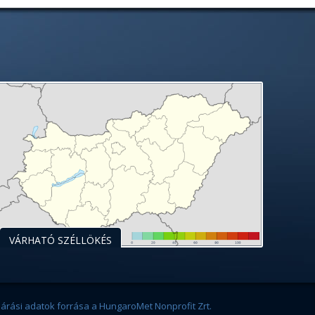
VÁRHATÓ SZÉLLÖKÉS
járási adatok forrása a HungaroMet Nonprofit Zrt.