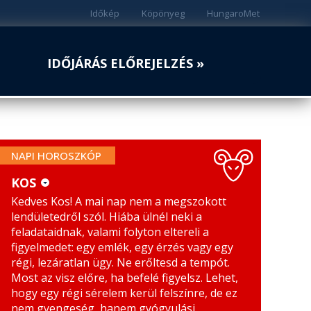
Időkép
Köpönyeg
HungaroMet
IDŐJÁRÁS ELŐREJELZÉS »
NAPI HOROSZKÓP
KOS
Kedves Kos! A mai nap nem a megszokott
KOS
MÉRLEG
lendületedről szól. Hiába ülnél neki a
BIKA
SKORPIÓ
feladataidnak, valami folyton eltereli a
figyelmedet: egy emlék, egy érzés vagy egy
IKREK
NYILAS
régi, lezáratlan ügy. Ne erőltesd a tempót.
Most az visz előre, ha befelé figyelsz. Lehet,
RÁK
BAK
hogy egy régi sérelem kerül felszínre, de ez
nem gyengeség, hanem gyógyulási