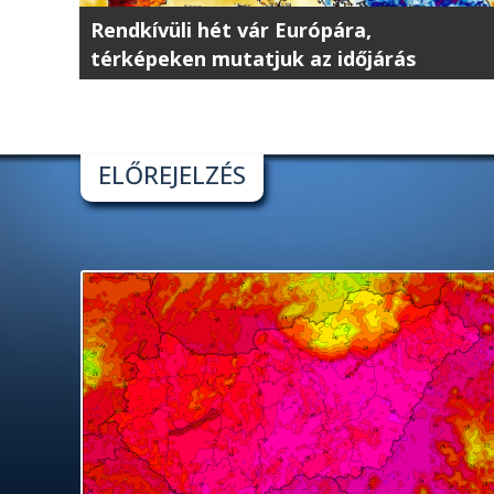
Rendkívüli hét vár Európára,
térképeken mutatjuk az időjárás
átalakulását
ELŐREJELZÉS