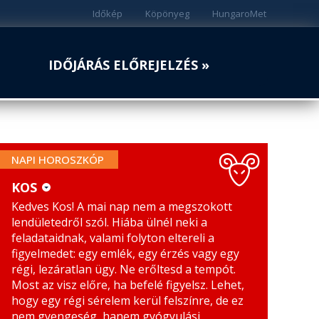
Időkép
Köpönyeg
HungaroMet
IDŐJÁRÁS ELŐREJELZÉS »
NAPI HOROSZKÓP
KOS
Kedves Kos! A mai nap nem a megszokott
KOS
MÉRLEG
lendületedről szól. Hiába ülnél neki a
BIKA
SKORPIÓ
feladataidnak, valami folyton eltereli a
figyelmedet: egy emlék, egy érzés vagy egy
IKREK
NYILAS
régi, lezáratlan ügy. Ne erőltesd a tempót.
Most az visz előre, ha befelé figyelsz. Lehet,
RÁK
BAK
hogy egy régi sérelem kerül felszínre, de ez
nem gyengeség, hanem gyógyulási