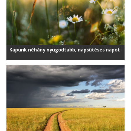
Kapunk néhány nyugodtabb, napsütéses napot