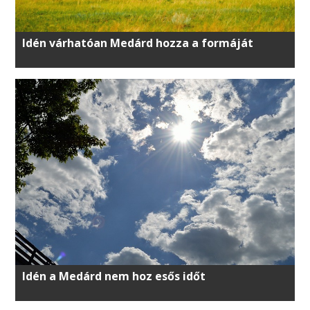
Idén várhatóan Medárd hozza a formáját
Idén a Medárd nem hoz esős időt