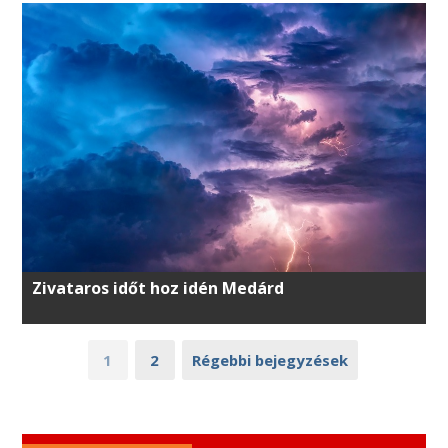
Zivataros időt hoz idén Medárd
1
2
Régebbi bejegyzések