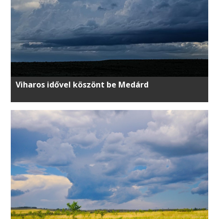
Viharos idővel köszönt be Medárd