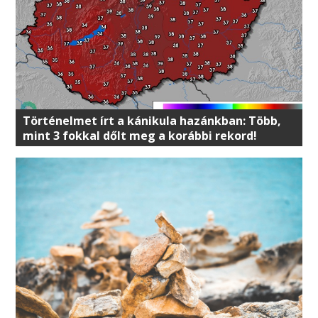
Történelmet írt a kánikula hazánkban: Több,
mint 3 fokkal dőlt meg a korábbi rekord!