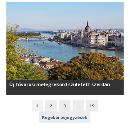
Új fővárosi melegrekord született szerdán
1
2
3
…
19
Régebbi bejegyzések