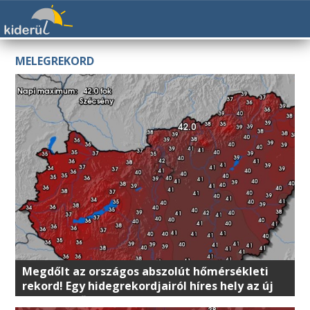
MELEGREKORD
Megdőlt az országos abszolút hőmérsékleti
rekord! Egy hidegrekordjairól híres hely az új
listavezető