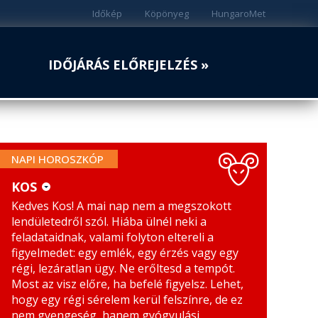
Időkép
Köpönyeg
HungaroMet
IDŐJÁRÁS ELŐREJELZÉS »
NAPI HOROSZKÓP
KOS
Kedves Kos! A mai nap nem a megszokott
KOS
MÉRLEG
lendületedről szól. Hiába ülnél neki a
BIKA
SKORPIÓ
feladataidnak, valami folyton eltereli a
figyelmedet: egy emlék, egy érzés vagy egy
IKREK
NYILAS
régi, lezáratlan ügy. Ne erőltesd a tempót.
Most az visz előre, ha befelé figyelsz. Lehet,
RÁK
BAK
hogy egy régi sérelem kerül felszínre, de ez
nem gyengeség, hanem gyógyulási