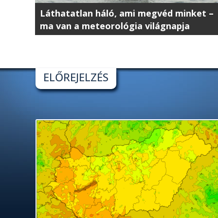
Láthatatlan háló, ami megvéd minket –
ma van a meteorológia világnapja
ELŐREJELZÉS