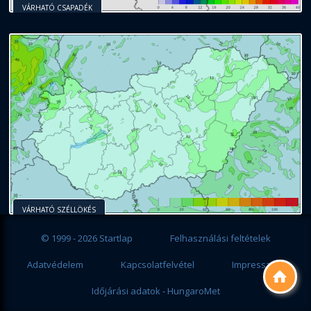
VÁRHATÓ CSAPADÉK
VÁRHATÓ SZÉLLÖKÉS
© 1999 - 2026 Startlap
Felhasználási feltételek
Adatvédelem
Kapcsolatfelvétel
Impresszum

Időjárási adatok - HungaroMet