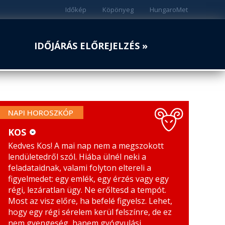
Időkép
Köpönyeg
HungaroMet
IDŐJÁRÁS ELŐREJELZÉS »
NAPI HOROSZKÓP
KOS
Kedves Kos! A mai nap nem a megszokott
KOS
MÉRLEG
lendületedről szól. Hiába ülnél neki a
BIKA
SKORPIÓ
feladataidnak, valami folyton eltereli a
figyelmedet: egy emlék, egy érzés vagy egy
IKREK
NYILAS
régi, lezáratlan ügy. Ne erőltesd a tempót.
Most az visz előre, ha befelé figyelsz. Lehet,
RÁK
BAK
hogy egy régi sérelem kerül felszínre, de ez
nem gyengeség, hanem gyógyulási