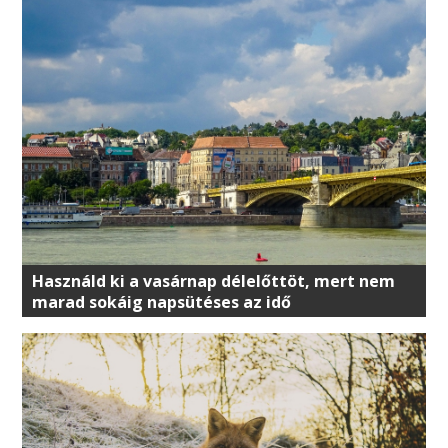
Használd ki a vasárnap délelőttöt, mert nem
marad sokáig napsütéses az idő