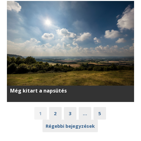
Még kitart a napsütés
1
2
3
…
5
Régebbi bejegyzések