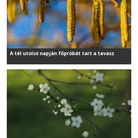
A tél utolsó napján főpróbát tart a tavasz