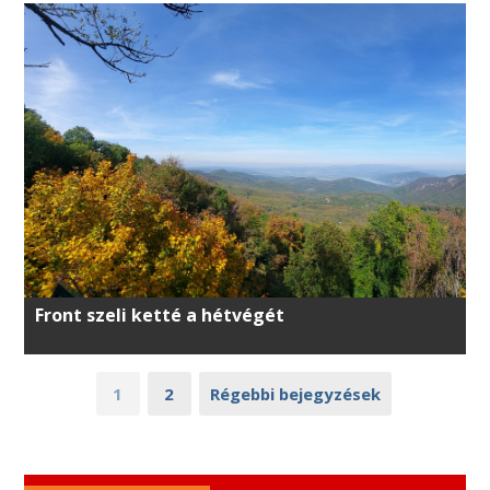
Front szeli ketté a hétvégét
1
2
Régebbi bejegyzések