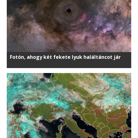
Fotón, ahogy két fekete lyuk haláltáncot jár