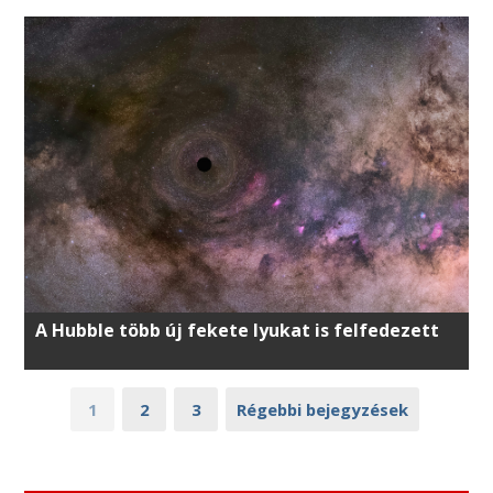
A Hubble több új fekete lyukat is felfedezett
1
2
3
Régebbi bejegyzések