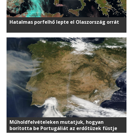
Hatalmas porfelhő lepte el Olaszország orrát
Műholdfelvételeken mutatjuk, hogyan
borította be Portugáliát az erdőtüzek füstje