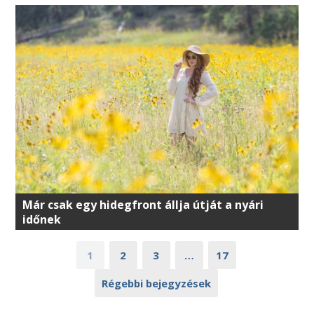
Már csak egy hidegfront állja útját a nyári
időnek
1
2
3
…
17
Régebbi bejegyzések