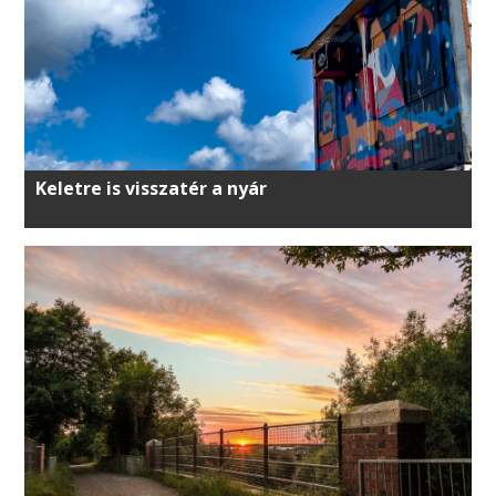
Keletre is visszatér a nyár