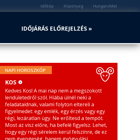
Időkép
Köpönyeg
HungaroMet
IDŐJÁRÁS ELŐREJELZÉS »
NAPI HOROSZKÓP
KOS
Kedves Kos! A mai nap nem a megszokott
KOS
MÉRLEG
lendületedről szól. Hiába ülnél neki a
BIKA
SKORPIÓ
feladataidnak, valami folyton eltereli a
figyelmedet: egy emlék, egy érzés vagy egy
IKREK
NYILAS
régi, lezáratlan ügy. Ne erőltesd a tempót.
Most az visz előre, ha befelé figyelsz. Lehet,
RÁK
BAK
hogy egy régi sérelem kerül felszínre, de ez
nem gyengeség, hanem gyógyulási