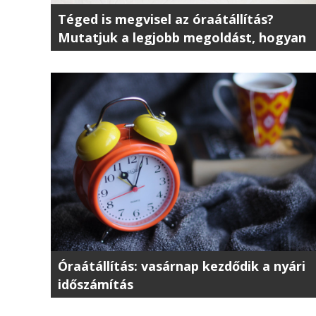
Téged is megvisel az óraátállítás?
Mutatjuk a legjobb megoldást, hogyan
lehetsz túl könnyen ezen az időszakon
Óraátállítás: vasárnap kezdődik a nyári
időszámítás