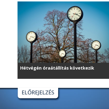
Hétvégén óraátállítás következik
ELŐREJELZÉS