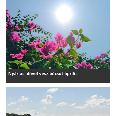
Nyárias idővel vesz búcsút április