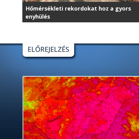
Hőmérsékleti rekordokat hoz a gyors
enyhülés
ELŐREJELZÉS