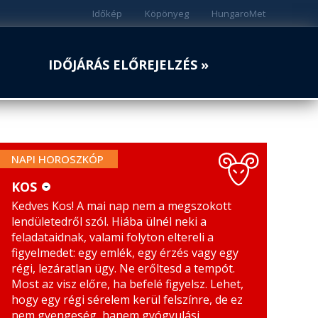
Időkép
Köpönyeg
HungaroMet
IDŐJÁRÁS ELŐREJELZÉS »
NAPI HOROSZKÓP
KOS
Kedves Kos! A mai nap nem a megszokott
KOS
MÉRLEG
lendületedről szól. Hiába ülnél neki a
BIKA
SKORPIÓ
feladataidnak, valami folyton eltereli a
figyelmedet: egy emlék, egy érzés vagy egy
IKREK
NYILAS
régi, lezáratlan ügy. Ne erőltesd a tempót.
Most az visz előre, ha befelé figyelsz. Lehet,
RÁK
BAK
hogy egy régi sérelem kerül felszínre, de ez
nem gyengeség, hanem gyógyulási