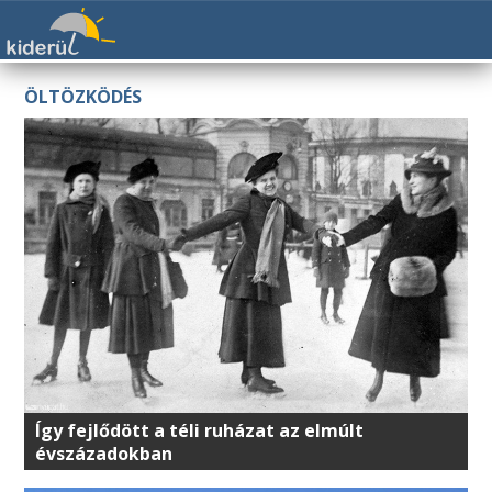
ÖLTÖZKÖDÉS
Így fejlődött a téli ruházat az elmúlt
évszázadokban