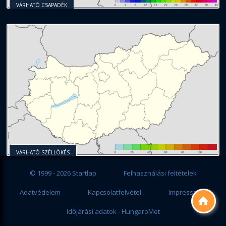
VÁRHATÓ CSAPADÉK
VÁRHATÓ SZÉLLÖKÉS
© 1999 - 2026 Startlap
Felhasználási feltételek
Adatvédelem
Kapcsolatfelvétel
Impresszum

Időjárási adatok - HungaroMet