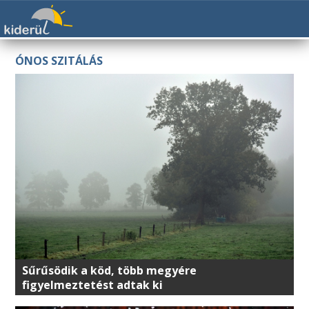
ÓNOS SZITÁLÁS
Sűrűsödik a köd, több megyére
figyelmeztetést adtak ki