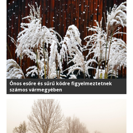
Ónos esőre és sűrű ködre figyelmeztetnek
számos vármegyében