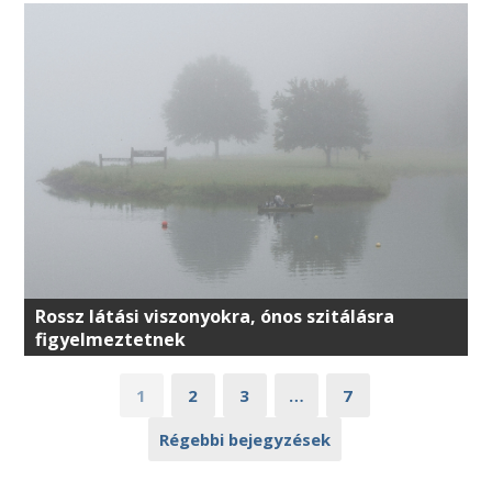
Rossz látási viszonyokra, ónos szitálásra
figyelmeztetnek
1
2
3
…
7
Régebbi bejegyzések