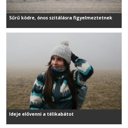
Sűrű ködre, ónos szitálásra figyelmeztetnek
Ideje elővenni a télikabátot