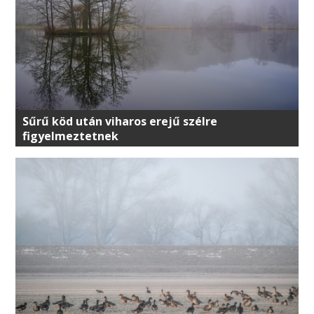
Sűrű köd után viharos erejű szélre
figyelmeztetnek