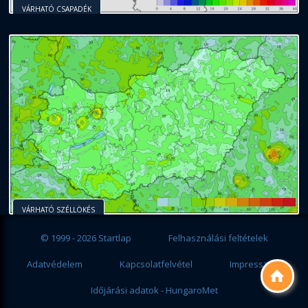
VÁRHATÓ CSAPADÉK
VÁRHATÓ SZÉLLÖKÉS
© 1999 - 2026 Startlap
Felhasználási feltételek
Adatvédelem
Kapcsolatfelvétel
Impresszum

Időjárási adatok - HungaroMet