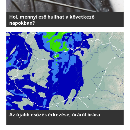
Hol, mennyi eső hullhat a következő
napokban?
Az újabb esőzés érkezése, óráról órára