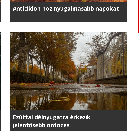
Anticiklon hoz nyugalmasabb napokat
Ezúttal délnyugatra érkezik
jelentősebb öntözés