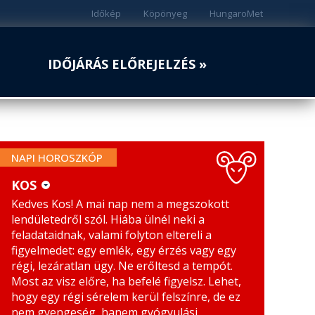
Időkép
Köpönyeg
HungaroMet
IDŐJÁRÁS ELŐREJELZÉS »
NAPI HOROSZKÓP
KOS
Kedves Kos! A mai nap nem a megszokott
KOS
MÉRLEG
lendületedről szól. Hiába ülnél neki a
BIKA
SKORPIÓ
feladataidnak, valami folyton eltereli a
figyelmedet: egy emlék, egy érzés vagy egy
IKREK
NYILAS
régi, lezáratlan ügy. Ne erőltesd a tempót.
Most az visz előre, ha befelé figyelsz. Lehet,
RÁK
BAK
hogy egy régi sérelem kerül felszínre, de ez
nem gyengeség, hanem gyógyulási