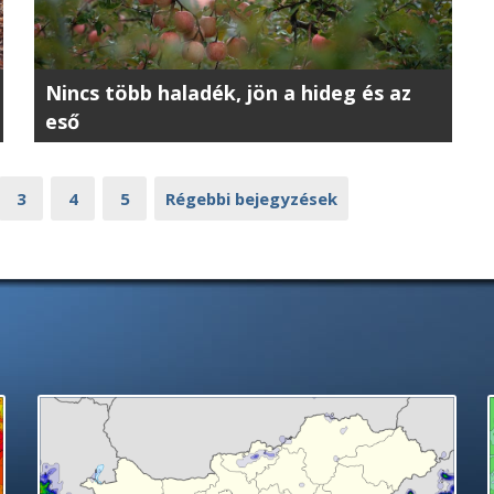
Nincs több haladék, jön a hideg és az
eső
3
4
5
Régebbi bejegyzések