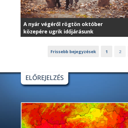
A nyár végéről rögtön október
közepére ugrik időjárásunk
Frissebb bejegyzések
1
2
ELŐREJELZÉS