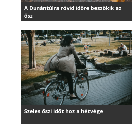
A Dunántúlra rövid időre beszökik az
ősz
Szeles őszi időt hoz a hétvége