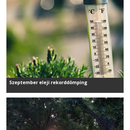
Szeptember eleji rekorddömping