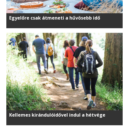
Egyelőre csak átmeneti a hűvösebb idő
Kellemes kirándulóidővel indul a hétvége