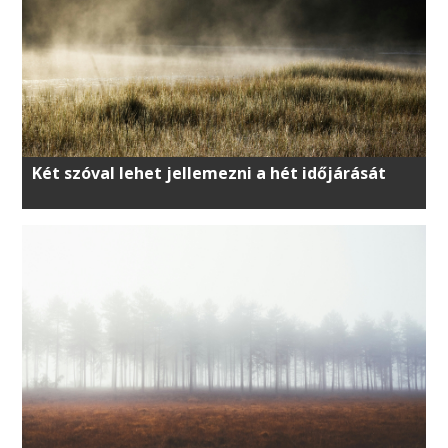
Két szóval lehet jellemezni a hét időjárását