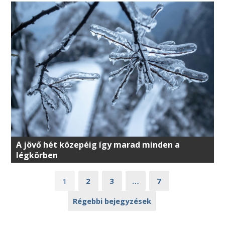
A jövő hét közepéig így marad minden a
légkörben
1
2
3
…
7
Régebbi bejegyzések