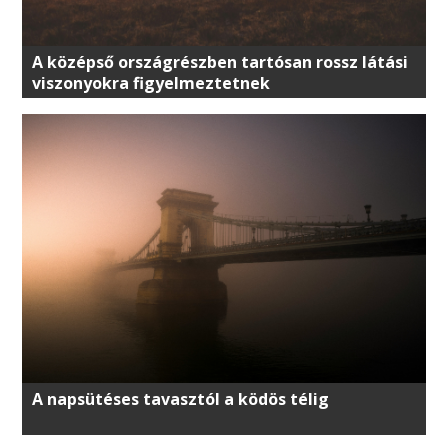
A középső országrészben tartósan rossz látási
viszonyokra figyelmeztetnek
A napsütéses tavasztól a ködös télig