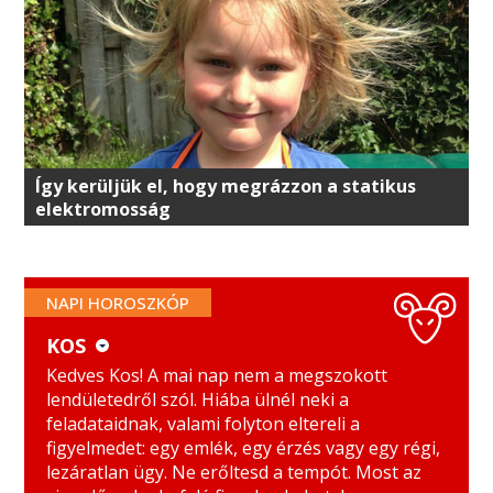
Így kerüljük el, hogy megrázzon a statikus
elektromosság
NAPI HOROSZKÓP
KOS
KOS
MÉRLEG
Kedves Kos! A mai nap nem a megszokott
lendületedről szól. Hiába ülnél neki a
BIKA
SKORPIÓ
feladataidnak, valami folyton eltereli a
figyelmedet: egy emlék, egy érzés vagy egy régi,
IKREK
NYILAS
lezáratlan ügy. Ne erőltesd a tempót. Most az