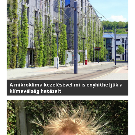
A mikroklíma kezelésével mi is enyhíthetjük a
klímaválság hatásait