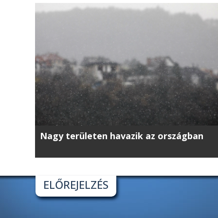
Nagy területen havazik az országban
ELŐREJELZÉS