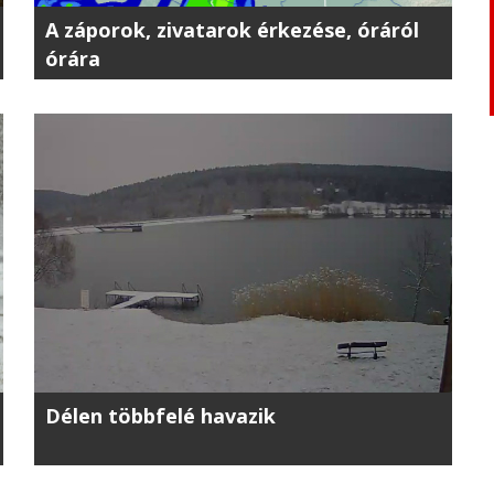
A záporok, zivatarok érkezése, óráról
órára
Délen többfelé havazik