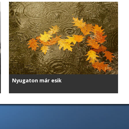
Nyugaton már esik