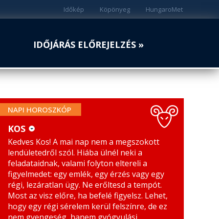
Időkép
Köpönyeg
HungaroMet
IDŐJÁRÁS ELŐREJELZÉS »
NAPI HOROSZKÓP
KOS
Kedves Kos! A mai nap nem a megszokott
KOS
MÉRLEG
lendületedről szól. Hiába ülnél neki a
BIKA
SKORPIÓ
feladataidnak, valami folyton eltereli a
figyelmedet: egy emlék, egy érzés vagy egy
IKREK
NYILAS
régi, lezáratlan ügy. Ne erőltesd a tempót.
Most az visz előre, ha befelé figyelsz. Lehet,
RÁK
BAK
hogy egy régi sérelem kerül felszínre, de ez
nem gyengeség, hanem gyógyulási