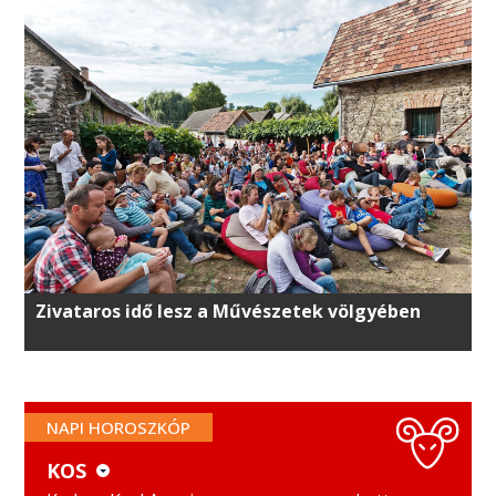
Zivataros idő lesz a Művészetek völgyében
NAPI HOROSZKÓP
KOS
KOS
MÉRLEG