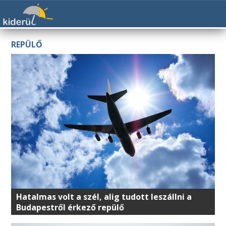
REPÜLŐ
Hatalmas volt a szél, alig tudott leszállni a
Budapestről érkező repülő