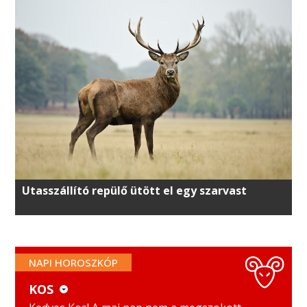
Utasszállító repülő ütött el egy szarvast
NAPI HOROSZKÓP
KOS
KOS
MÉRLEG