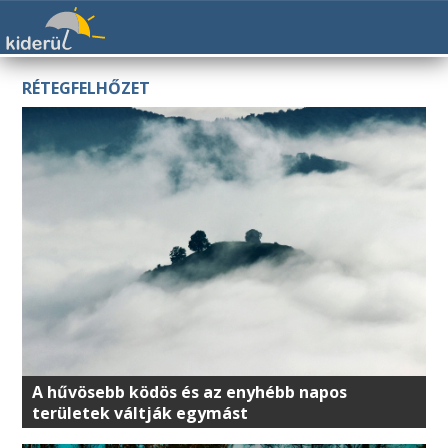
RÉTEGFELHŐZET
A hűvösebb ködös és az enyhébb napos
területek váltják egymást