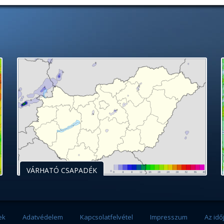
VÁRHATÓ CSAPADÉK
ek
Adatvédelem
Kapcsolatfelvétel
Impresszum
Az idő