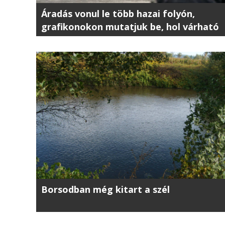
Áradás vonul le több hazai folyón,
grafikonokon mutatjuk be, hol várható
a legkritikusabb helyzet
Borsodban még kitart a szél