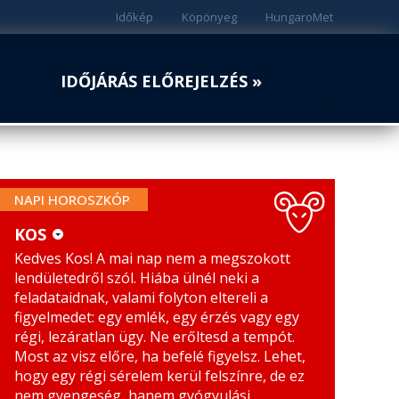
Időkép
Köpönyeg
HungaroMet
IDŐJÁRÁS ELŐREJELZÉS »
NAPI HOROSZKÓP
KOS
Kedves Kos! A mai nap nem a megszokott
KOS
MÉRLEG
lendületedről szól. Hiába ülnél neki a
BIKA
SKORPIÓ
feladataidnak, valami folyton eltereli a
figyelmedet: egy emlék, egy érzés vagy egy
IKREK
NYILAS
régi, lezáratlan ügy. Ne erőltesd a tempót.
Most az visz előre, ha befelé figyelsz. Lehet,
RÁK
BAK
hogy egy régi sérelem kerül felszínre, de ez
nem gyengeség, hanem gyógyulási