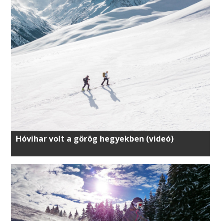
Hóvihar volt a görög hegyekben (videó)