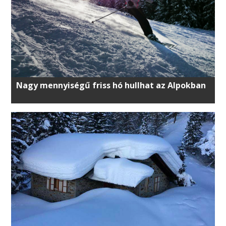
Nagy mennyiségű friss hó hullhat az Alpokban