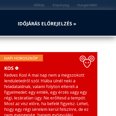
Időkép
Köpönyeg
HungaroMet
IDŐJÁRÁS ELŐREJELZÉS »
NAPI HOROSZKÓP
KOS
Kedves Kos! A mai nap nem a megszokott
KOS
MÉRLEG
lendületedről szól. Hiába ülnél neki a
BIKA
SKORPIÓ
feladataidnak, valami folyton eltereli a
figyelmedet: egy emlék, egy érzés vagy egy
IKREK
NYILAS
régi, lezáratlan ügy. Ne erőltesd a tempót.
Most az visz előre, ha befelé figyelsz. Lehet,
RÁK
BAK
hogy egy régi sérelem kerül felszínre, de ez
nem gyengeség, hanem gyógyulási