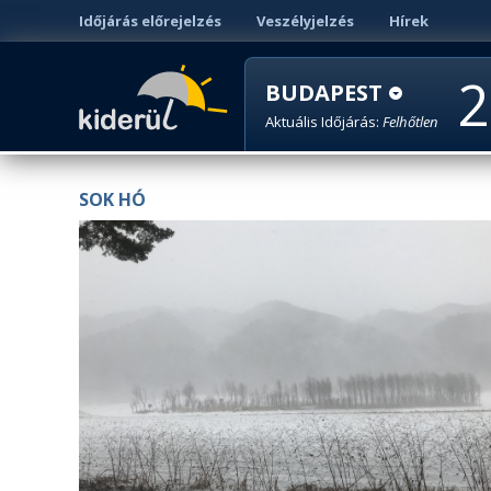
Időjárás előrejelzés
Veszélyjelzés
Hírek
2
BUDAPEST
Aktuális Időjárás:
Felhőtlen
SOK HÓ