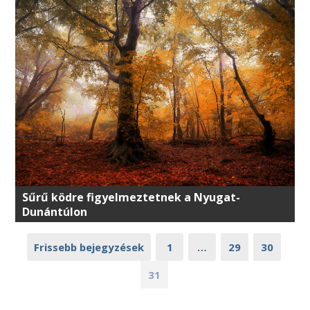
Sűrű ködre figyelmeztetnek a Nyugat-
Dunántúlon
Frissebb bejegyzések
1
…
29
30
31