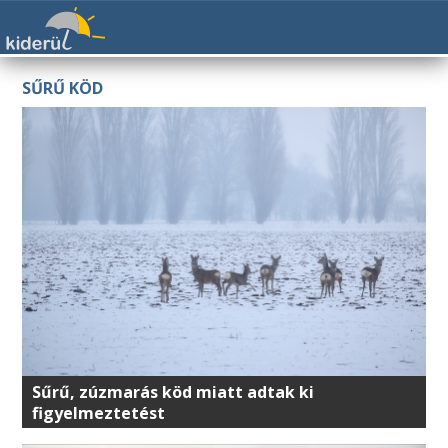
SŰRŰ KÖD
Sűrű, zúzmarás köd miatt adtak ki
figyelmeztetést