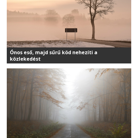
Ónos eső, majd sűrű köd nehezíti a
közlekedést