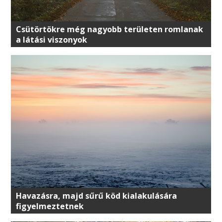
Csütörtökre még nagyobb területen romlanak
a látási viszonyok
Havazásra, majd sűrű köd kialakulására
figyelmeztetnek