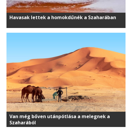
Havasak lettek a homokdűnék a Szaharában
Van még bőven utánpótlása a melegnek a
Szaharából